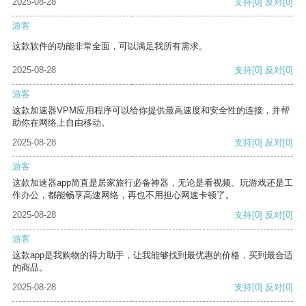
2025-08-28
支持
[0]
反对
[0]
游客
这款软件的功能非常全面，可以满足我所有需求。
2025-08-28
支持
[0]
反对
[0]
游客
这款加速器VPM应用程序可以给你提供最高速度和安全性的连接，并帮
助你在网络上自由移动。
2025-08-28
支持
[0]
反对
[0]
游客
这款加速器app简直是居家旅行必备神器，无论是看视频、玩游戏还是工
作办公，都能畅享高速网络，再也不用担心网速卡顿了。
2025-08-28
支持
[0]
反对
[0]
游客
这款app是我购物的得力助手，让我能够找到最优惠的价格，买到最合适
的商品。
2025-08-28
支持
[0]
反对
[0]