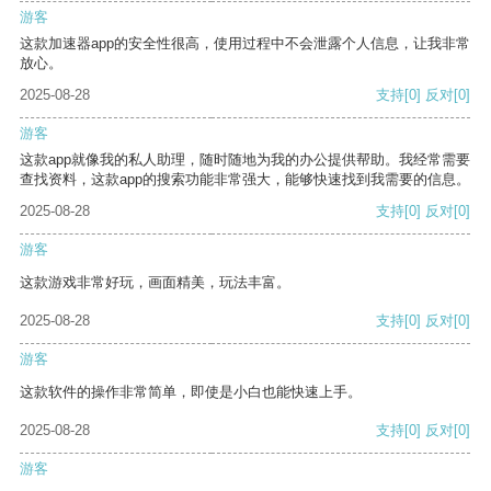
游客
这款加速器app的安全性很高，使用过程中不会泄露个人信息，让我非常
放心。
2025-08-28
支持
[0]
反对
[0]
游客
这款app就像我的私人助理，随时随地为我的办公提供帮助。我经常需要
查找资料，这款app的搜索功能非常强大，能够快速找到我需要的信息。
2025-08-28
支持
[0]
反对
[0]
游客
这款游戏非常好玩，画面精美，玩法丰富。
2025-08-28
支持
[0]
反对
[0]
游客
这款软件的操作非常简单，即使是小白也能快速上手。
2025-08-28
支持
[0]
反对
[0]
游客