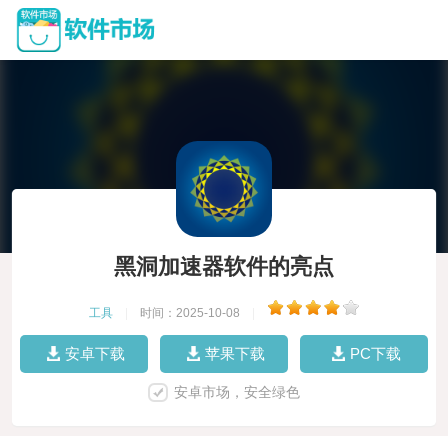
黑洞加速器软件的亮点
工具
|
时间：2025-10-08
|
安卓下载
苹果下载
PC下载
安卓市场，安全绿色