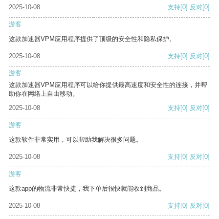
2025-10-08
支持
[0]
反对
[0]
游客
这款加速器VPM应用程序提供了顶级的安全性和隐私保护。
2025-10-08
支持
[0]
反对
[0]
游客
这款加速器VPM应用程序可以给你提供最高速度和安全性的连接，并帮
助你在网络上自由移动。
2025-10-08
支持
[0]
反对
[0]
游客
这款软件非常实用，可以帮助我解决很多问题。
2025-10-08
支持
[0]
反对
[0]
游客
这款app的物流非常快捷，我下单后很快就能收到商品。
2025-10-08
支持
[0]
反对
[0]