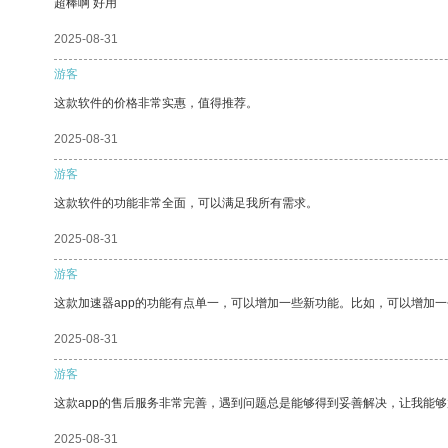
超棒啊 好用
2025-08-31
游客
这款软件的价格非常实惠，值得推荐。
2025-08-31
游客
这款软件的功能非常全面，可以满足我所有需求。
2025-08-31
游客
这款加速器app的功能有点单一，可以增加一些新功能。比如，可以增加
2025-08-31
游客
这款app的售后服务非常完善，遇到问题总是能够得到妥善解决，让我能
2025-08-31