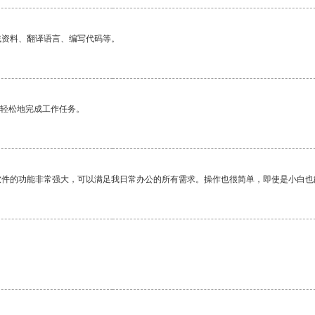
找资料、翻译语言、编写代码等。
更轻松地完成工作任务。
软件的功能非常强大，可以满足我日常办公的所有需求。操作也很简单，即使是小白也