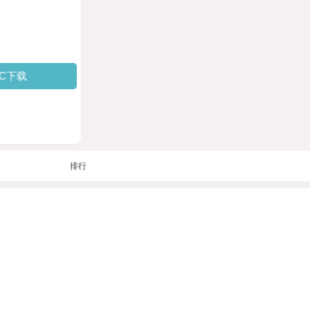
PC下载
排行