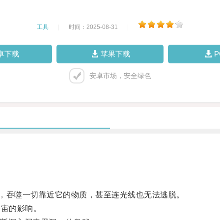
工具
|
时间：2025-08-31
|
卓下载
苹果下载
安卓市场，安全绿色
，吞噬一切靠近它的物质，甚至连光线也无法逃脱。
宙的影响。