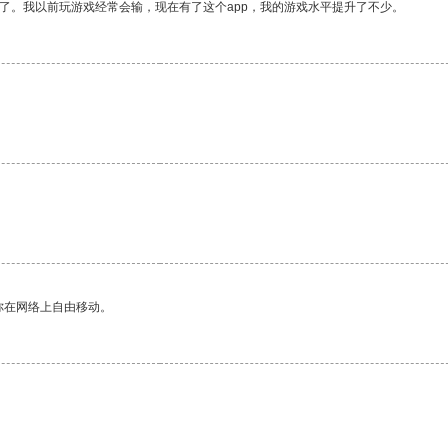
了。我以前玩游戏经常会输，现在有了这个app，我的游戏水平提升了不少。
你在网络上自由移动。