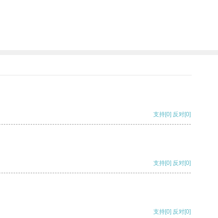
支持
[0]
反对
[0]
支持
[0]
反对
[0]
支持
[0]
反对
[0]