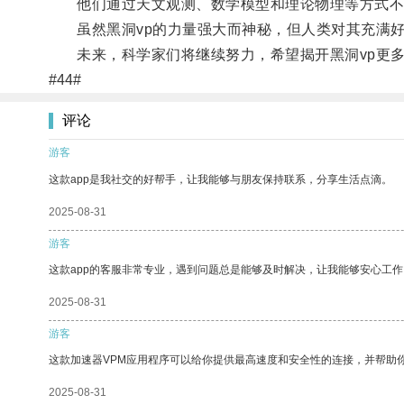
他们通过天文观测、数学模型和理论物理等方式不断
虽然黑洞vp的力量强大而神秘，但人类对其充满好
未来，科学家们将继续努力，希望揭开黑洞vp更多
#44#
评论
游客
这款app是我社交的好帮手，让我能够与朋友保持联系，分享生活点滴。
2025-08-31
游客
这款app的客服非常专业，遇到问题总是能够及时解决，让我能够安心工作
2025-08-31
游客
这款加速器VPM应用程序可以给你提供最高速度和安全性的连接，并帮助
2025-08-31