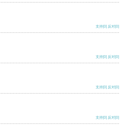
支持
[0]
反对
[0]
支持
[0]
反对
[0]
支持
[0]
反对
[0]
支持
[0]
反对
[0]