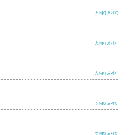
支持
[0]
反对
[0]
支持
[0]
反对
[0]
支持
[0]
反对
[0]
支持
[0]
反对
[0]
支持
[0]
反对
[0]