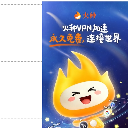
支持
[0]
反对
[0]
支持
[0]
反对
[0]
支持
[0]
反对
[0]
支持
[0]
反对
[0]